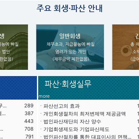
주요 회생·파산 안내
생
일반회생
불능에 빠질
채무초과, 지급불능에 빠질
총 
 법인
염려가 있는 개인
소
한없음)
(채무금액 제한없음)
(급
파산·회생실무
more
..
289
ㆍ파산선고의 효과
..
387
ㆍ 개인회생절차의 최저변제액 제공금액
443
ㆍ법인파산재단의 자산 양수
.
708
ㆍ기업회생제도와 기업파산제도
.
791
ㆍ법인파산절차를 통한 대표이사의 면책...