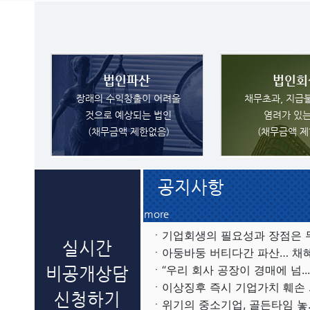
법인파산
법인회
장래의 수익창출이 어려울
채무초과, 지급
것으로 예상되는 법인
염려가 있는
(채무금액 제한없음)
(채무금액 제
공지사항
more
ㆍ기업회생의 필요성과 장점은 무.
실시간
ㆍ아둥바둥 버티다간 파산… 채혜.
ㆍ“우리 회사 공장이 경매에 넘...
비공개상담
ㆍ이상징후 즉시 기업가치 훼손 ..
신청하기
ㆍ위기의 중소기업, 골든타임 놓..