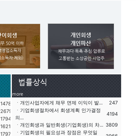
개인회생
간이회생
개인파산
채무 50억 이하
액영업소득자
채무과다·독촉·추심·압류로
여소득자 제외)
고통받는 소상공인·사업주
법률상식
more
ㆍ개인사업자에게 채무 면제 이익이 발...
247
11478
ㆍ기업회생절차에서 회생계획 인가결정
12679
4194
의...
11794
ㆍ개인회생과 일반회생(기업회생)의 차...
3809
11621
ㆍ기업회생의 필요성과 장점은 무엇일
11797