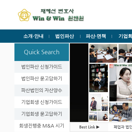
소개·안내
법인파산
파산·면책
기업
ㅣ
ㅣ
ㅣ
Quick Search
법인파산 신청가이드
법인파산 묻고답하기
파산법인의 자산양수
기업회생 신청가이드
기업회생 묻고답하기
회생진행중 M&A 시기
Best Link ▶
폐업과 법