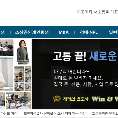
법조메카 서초동을 대표하는
회생
소상공인개인회생
M&A
경매·NPL
일반
ㅣ
ㅣ
ㅣ
ㅣ
인파산의 차이
법인파산절차 신청을 반드시 해야 하는 이유
회생계획안 인가의