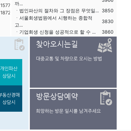
3966
까...
11577
ㆍ법인파산의 절차와 그 장점은 무엇일...
3850
11872
ㆍ서울회생법원에서 시행하는 종합적
11116
3830
고...
11046
ㆍ기업회생 신청을 성공적으로 할 수 ...
3860
11277
11227
찾아오시는길
11375
12185
대중교통 및 차량으로 오시는 방법
12926
개인파산
13054
상담시
12736
12753
12995
부동산경매
방문상담예약
12742
상담시
12818
희망하는 방문 일시를 남겨주세요
12768
13084
12603