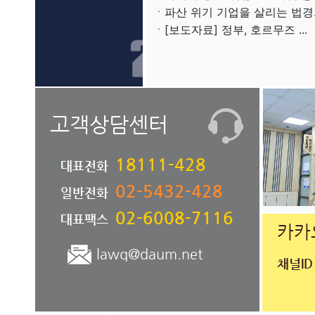
ㆍ파산 위기 기업을 살리는 법경..
ㆍ[보도자료] 정부, 호르무즈 ...
고객상담센터
18111-428
대표전화
02-5432-428
일반전화
02-6008-7116
대표팩스
카카
lawq@daum.net
채널ID