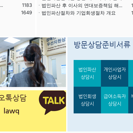
.
1183
ㆍ법인파산 후 이사의 연대보증책임 해...
1649
ㆍ법인파산절차와 기업회생절차 개요
ㆍ개인회생재단채권(우선권이 있는 채권...
ㆍ개인회생재단이란?
ㆍ개인회생채권이란?
ㆍ가용소득이란?
방문상담준비서류
ㆍ회생신청 후 경매절차 정지신청은?
ㆍ별제권부 채권(회생절차에서의 근저당...
ㆍ목록에 기재되지도 않고 신고하지도 ...
법인파산
개인사업자
ㆍ현존액주의(채무자 회생법 제126조...
상담시
상담시
ㆍ임차보증금반환채권의 처리
ㆍ채권 중 회생담보권으로 인정받을 수...
ㆍ리스채권의 처리(금융리스 vs. 운...
오톡상담
법인회생
급여소득자
ㆍ출자전환으로 인한 보증채무의 소멸 ...
상담시
상담시
ㆍ법인회생 신청 전 유의할 점
lawq
ㆍ회생담보권, 회생채권, 공익채권의 ...
ㆍ회생채권, 회생담보권, 공익채권의 ...
ㆍ미이행쌍무계약의 처리