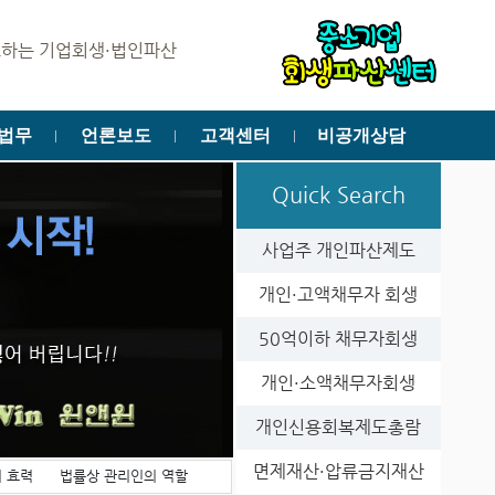
 기업회생·법인파산 명문 법률사무소 윈앤윈에 오신 것을 환영합니다
법무
언론보도
고객센터
비공개상담
ㅣ
ㅣ
ㅣ
Quick Search
사업주 개인파산제도
개인·고액채무자 회생
50억이하 채무자회생
개인·소액채무자회생
개인신용회복제도총람
면제재산·압류금지재산
 효력
법률상 관리인의 역할