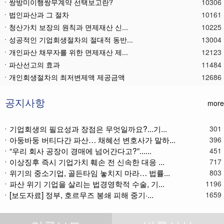
ㆍ쌍방미이행쌍무계약 선택보고란?
10306
ㆍ법인파산과 그 절차
10161
ㆍ청산가치 보장의 원칙과 면제재산 신...
10225
ㆍ성공적인 기업회생절차의 절대적 동반...
13004
ㆍ개인파산 채무자를 위한 면제재산 제...
12123
ㆍ파산선고의 효과
11484
ㆍ 개인회생절차의 최저변제액 제공금액
12686
ㆍ법인파산재단의 자산 양수
11803
ㆍ기업회생제도와 기업파산제도
11630
공지사항
more
ㆍ법인파산절차를 통한 대표이사의 면책...
11809
ㆍ법인파산 후 이사의 연대보증책임 해...
11588
ㆍ기업회생의 필요성과 장점은 무엇일까요?...기...
301
ㆍ아둥바둥 버티다간 파산… 채혜선 변호사가 말하...
ㆍ법인파산절차와 기업회생절차 개요
11881
396
ㆍ“우리 회사 공장이 경매에 넘어간다고?”......
451
ㆍ개인회생재단채권(우선권이 있는 채권...
11126
ㆍ이상징후 즉시 기업가치 훼손 전 신속한 대응 ...
717
ㆍ개인회생재단이란?
11057
ㆍ위기의 중소기업, 골든타임 놓치지 마라… 법률...
803
ㆍ개인회생채권이란?
11292
ㆍ파산 위기 기업을 살리는 법경영학적 수술, 기...
1196
ㆍ가용소득이란?
11238
ㆍ[보도자료] 정부, 호르무즈 봉쇄 피해 중기·...
1659
ㆍ회생신청 후 경매절차 정지신청은?
11387
ㆍ별제권부 채권(회생절차에서의 근저당...
12195