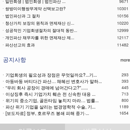
ㆍ일반회생 | 법인회생 | 법인파산 ...
9671
ㆍ쌍방미이행쌍무계약 선택보고란?
10301
ㆍ법인파산과 그 절차
10156
ㆍ청산가치 보장의 원칙과 면제재산 신...
10220
ㆍ성공적인 기업회생절차의 절대적 동반...
12999
ㆍ개인파산 채무자를 위한 면제재산 제...
12117
ㆍ파산선고의 효과
11482
ㆍ 개인회생절차의 최저변제액 제공금액
12681
ㆍ법인파산재단의 자산 양수
11800
공지사항
more
ㆍ기업회생제도와 기업파산제도
11626
ㆍ법인파산절차를 통한 대표이사의 면책...
11804
ㆍ기업회생의 필요성과 장점은 무엇일까요?...기...
293
ㆍ법인파산 후 이사의 연대보증책임 해...
11581
ㆍ아둥바둥 버티다간 파산… 채혜선 변호사가 말하...
393
ㆍ법인파산절차와 기업회생절차 개요
11879
ㆍ“우리 회사 공장이 경매에 넘어간다고?”......
445
ㆍ이상징후 즉시 기업가치 훼손 전 신속한 대응 ...
ㆍ개인회생재단채권(우선권이 있는 채권...
11121
713
ㆍ위기의 중소기업, 골든타임 놓치지 마라… 법률...
800
ㆍ개인회생재단이란?
11052
ㆍ파산 위기 기업을 살리는 법경영학적 수술, 기...
1189
ㆍ개인회생채권이란?
11286
ㆍ[보도자료] 정부, 호르무즈 봉쇄 피해 중기·...
1654
ㆍ가용소득이란?
11233
ㆍ회생신청 후 경매절차 정지신청은?
11382
ㆍ별제권부 채권(회생절차에서의 근저당...
12190