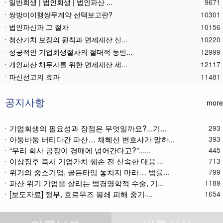
ㆍ일반회생 | 법인회생 | 법인파산 ...
9671
ㆍ쌍방미이행쌍무계약 선택보고란?
10301
ㆍ법인파산과 그 절차
10156
ㆍ청산가치 보장의 원칙과 면제재산 신...
10220
ㆍ성공적인 기업회생절차의 절대적 동반...
12999
ㆍ개인파산 채무자를 위한 면제재산 제...
12117
ㆍ파산선고의 효과
11481
ㆍ 개인회생절차의 최저변제액 제공금액
12681
ㆍ법인파산재단의 자산 양수
11800
공지사항
more
ㆍ기업회생제도와 기업파산제도
11625
ㆍ법인파산절차를 통한 대표이사의 면책...
11804
ㆍ기업회생의 필요성과 장점은 무엇일까요?...기...
293
ㆍ아둥바둥 버티다간 파산… 채혜선 변호사가 말하...
ㆍ법인파산 후 이사의 연대보증책임 해...
11581
393
ㆍ“우리 회사 공장이 경매에 넘어간다고?”......
445
ㆍ법인파산절차와 기업회생절차 개요
11879
ㆍ이상징후 즉시 기업가치 훼손 전 신속한 대응 ...
713
ㆍ개인회생재단채권(우선권이 있는 채권...
11121
ㆍ위기의 중소기업, 골든타임 놓치지 마라… 법률...
799
ㆍ개인회생재단이란?
11052
ㆍ파산 위기 기업을 살리는 법경영학적 수술, 기...
1189
ㆍ개인회생채권이란?
11286
ㆍ[보도자료] 정부, 호르무즈 봉쇄 피해 중기·...
1654
ㆍ가용소득이란?
11233
ㆍ회생신청 후 경매절차 정지신청은?
11381