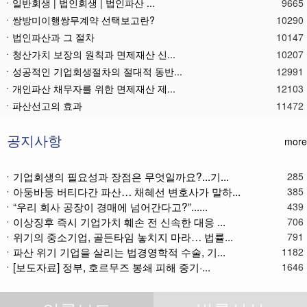
ㆍ일반회생 | 법인회생 | 법인파산 ...
9665
ㆍ쌍방미이행쌍무계약 선택보고란?
10290
ㆍ법인파산과 그 절차
10147
ㆍ청산가치 보장의 원칙과 면제재산 신...
10207
ㆍ성공적인 기업회생절차의 절대적 동반...
12991
ㆍ개인파산 채무자를 위한 면제재산 제...
12103
ㆍ파산선고의 효과
11472
ㆍ 개인회생절차의 최저변제액 제공금액
12673
ㆍ법인파산재단의 자산 양수
11790
공지사항
more
ㆍ기업회생제도와 기업파산제도
11619
ㆍ법인파산절차를 통한 대표이사의 면책...
11788
ㆍ기업회생의 필요성과 장점은 무엇일까요?...기...
285
ㆍ아둥바둥 버티다간 파산… 채혜선 변호사가 말하...
ㆍ법인파산 후 이사의 연대보증책임 해...
11575
385
ㆍ“우리 회사 공장이 경매에 넘어간다고?”......
439
ㆍ법인파산절차와 기업회생절차 개요
11868
ㆍ이상징후 즉시 기업가치 훼손 전 신속한 대응 ...
706
ㆍ개인회생재단채권(우선권이 있는 채권...
11115
ㆍ위기의 중소기업, 골든타임 놓치지 마라… 법률...
791
ㆍ개인회생재단이란?
11040
ㆍ파산 위기 기업을 살리는 법경영학적 수술, 기...
1182
ㆍ개인회생채권이란?
11274
ㆍ[보도자료] 정부, 호르무즈 봉쇄 피해 중기·...
1646
ㆍ가용소득이란?
11224
ㆍ회생신청 후 경매절차 정지신청은?
11373