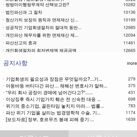
ㆍ쌍방미이행쌍무계약 선택보고란?
10282
ㆍ법인파산과 그 절차
10136
ㆍ청산가치 보장의 원칙과 면제재산 신...
10199
ㆍ성공적인 기업회생절차의 절대적 동반...
12985
ㆍ개인파산 채무자를 위한 면제재산 제...
12094
ㆍ파산선고의 효과
11461
ㆍ 개인회생절차의 최저변제액 제공금액
12665
ㆍ법인파산재단의 자산 양수
11776
ㆍ기업회생제도와 기업파산제도
11613
공지사항
more
ㆍ법인파산절차를 통한 대표이사의 면책...
11780
ㆍ법인파산 후 이사의 연대보증책임 해...
11565
ㆍ기업회생의 필요성과 장점은 무엇일까요?...기...
279
ㆍ아둥바둥 버티다간 파산… 채혜선 변호사가 말하...
ㆍ법인파산절차와 기업회생절차 개요
11863
375
ㆍ“우리 회사 공장이 경매에 넘어간다고?”......
431
ㆍ개인회생재단채권(우선권이 있는 채권...
11107
ㆍ이상징후 즉시 기업가치 훼손 전 신속한 대응 ...
698
ㆍ개인회생재단이란?
11031
ㆍ위기의 중소기업, 골든타임 놓치지 마라… 법률...
783
ㆍ개인회생채권이란?
11268
ㆍ파산 위기 기업을 살리는 법경영학적 수술, 기...
1174
ㆍ가용소득이란?
11215
ㆍ[보도자료] 정부, 호르무즈 봉쇄 피해 중기·...
1639
ㆍ회생신청 후 경매절차 정지신청은?
11366
ㆍ별제권부 채권(회생절차에서의 근저당...
12168