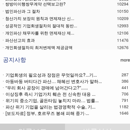
ㆍ쌍방미이행쌍무계약 선택보고란?
10294
ㆍ법인파산과 그 절차
10150
ㆍ청산가치 보장의 원칙과 면제재산 신...
10209
ㆍ성공적인 기업회생절차의 절대적 동반...
12993
ㆍ개인파산 채무자를 위한 면제재산 제...
12106
ㆍ파산선고의 효과
11476
ㆍ 개인회생절차의 최저변제액 제공금액
12676
ㆍ법인파산재단의 자산 양수
11791
ㆍ기업회생제도와 기업파산제도
11621
공지사항
more
ㆍ법인파산절차를 통한 대표이사의 면책...
11793
ㆍ법인파산 후 이사의 연대보증책임 해...
11575
ㆍ기업회생의 필요성과 장점은 무엇일까요?...기...
287
ㆍ아둥바둥 버티다간 파산… 채혜선 변호사가 말하...
ㆍ법인파산절차와 기업회생절차 개요
11872
386
ㆍ“우리 회사 공장이 경매에 넘어간다고?”......
441
ㆍ개인회생재단채권(우선권이 있는 채권...
11116
ㆍ이상징후 즉시 기업가치 훼손 전 신속한 대응 ...
706
ㆍ개인회생재단이란?
11045
ㆍ위기의 중소기업, 골든타임 놓치지 마라… 법률...
791
ㆍ개인회생채권이란?
11274
ㆍ파산 위기 기업을 살리는 법경영학적 수술, 기...
1182
ㆍ가용소득이란?
11227
ㆍ[보도자료] 정부, 호르무즈 봉쇄 피해 중기·...
1646
ㆍ회생신청 후 경매절차 정지신청은?
11373
ㆍ별제권부 채권(회생절차에서의 근저당...
12182