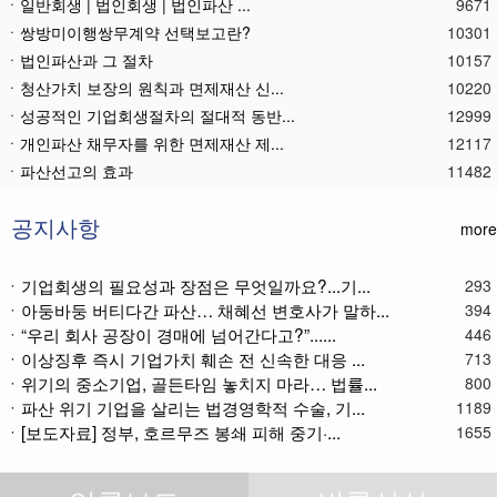
ㆍ일반회생 | 법인회생 | 법인파산 ...
9671
ㆍ쌍방미이행쌍무계약 선택보고란?
10301
ㆍ법인파산과 그 절차
10157
ㆍ청산가치 보장의 원칙과 면제재산 신...
10220
ㆍ성공적인 기업회생절차의 절대적 동반...
12999
ㆍ개인파산 채무자를 위한 면제재산 제...
12117
ㆍ파산선고의 효과
11482
ㆍ 개인회생절차의 최저변제액 제공금액
12681
ㆍ법인파산재단의 자산 양수
11800
공지사항
more
ㆍ기업회생제도와 기업파산제도
11627
ㆍ법인파산절차를 통한 대표이사의 면책...
11805
ㆍ기업회생의 필요성과 장점은 무엇일까요?...기...
293
ㆍ아둥바둥 버티다간 파산… 채혜선 변호사가 말하...
ㆍ법인파산 후 이사의 연대보증책임 해...
11582
394
ㆍ“우리 회사 공장이 경매에 넘어간다고?”......
446
ㆍ법인파산절차와 기업회생절차 개요
11879
ㆍ이상징후 즉시 기업가치 훼손 전 신속한 대응 ...
713
ㆍ개인회생재단채권(우선권이 있는 채권...
11122
ㆍ위기의 중소기업, 골든타임 놓치지 마라… 법률...
800
ㆍ개인회생재단이란?
11052
ㆍ파산 위기 기업을 살리는 법경영학적 수술, 기...
1189
ㆍ개인회생채권이란?
11286
ㆍ[보도자료] 정부, 호르무즈 봉쇄 피해 중기·...
1655
ㆍ가용소득이란?
11234
ㆍ회생신청 후 경매절차 정지신청은?
11382