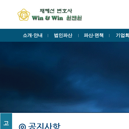
소개·안내
법인파산
파산·면책
기업
ㅣ
ㅣ
ㅣ
고
◎ 공지사항