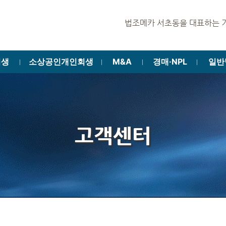
법조메카 서초동을 대표하는 기업회생·법인
회생
소상공인개인회생
M&A
경매·NPL
일반
ㅣ
ㅣ
ㅣ
ㅣ
고객센터