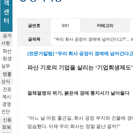
객
센
터
글번호
981
카테고리
공지
글제목
“우리 회사 공장이 경매에 넘어간다고?”.
사항
파산
[전문가칼럼] “우리 회사 공장이 경매에 넘어간다고
·회생
실무
파산 기로의 기업을 살리는 ‘기업회생제도
법률
상식
진로
절체절명의 위기, 붉은색 경매 통지서가 날아들다
제시
경영
진단
"어느 날 아침 출근길, 회사 공장 부지와 건물에
신용
엄습했다. 이제 우리 회사는 정말 끝난 걸까?"
회복