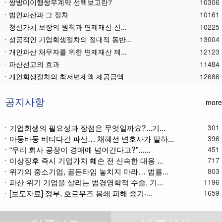
ㆍ쌍방미이행쌍무계약 선택보고란?
10306
ㆍ법인파산과 그 절차
10161
ㆍ청산가치 보장의 원칙과 면제재산 신...
10225
ㆍ성공적인 기업회생절차의 절대적 동반...
13004
ㆍ개인파산 채무자를 위한 면제재산 제...
12123
ㆍ파산선고의 효과
11484
ㆍ 개인회생절차의 최저변제액 제공금액
12686
ㆍ법인파산재단의 자산 양수
11803
ㆍ기업회생제도와 기업파산제도
11630
공지사항
more
ㆍ법인파산절차를 통한 대표이사의 면책...
11809
ㆍ법인파산 후 이사의 연대보증책임 해...
11588
ㆍ기업회생의 필요성과 장점은 무엇일까요?...기...
301
ㆍ아둥바둥 버티다간 파산… 채혜선 변호사가 말하...
ㆍ법인파산절차와 기업회생절차 개요
11881
396
ㆍ“우리 회사 공장이 경매에 넘어간다고?”......
451
ㆍ개인회생재단채권(우선권이 있는 채권...
11126
ㆍ이상징후 즉시 기업가치 훼손 전 신속한 대응 ...
717
ㆍ개인회생재단이란?
11057
ㆍ위기의 중소기업, 골든타임 놓치지 마라… 법률...
803
ㆍ개인회생채권이란?
11292
ㆍ파산 위기 기업을 살리는 법경영학적 수술, 기...
1196
ㆍ가용소득이란?
11240
ㆍ[보도자료] 정부, 호르무즈 봉쇄 피해 중기·...
1659
ㆍ회생신청 후 경매절차 정지신청은?
11387
ㆍ별제권부 채권(회생절차에서의 근저당...
12195