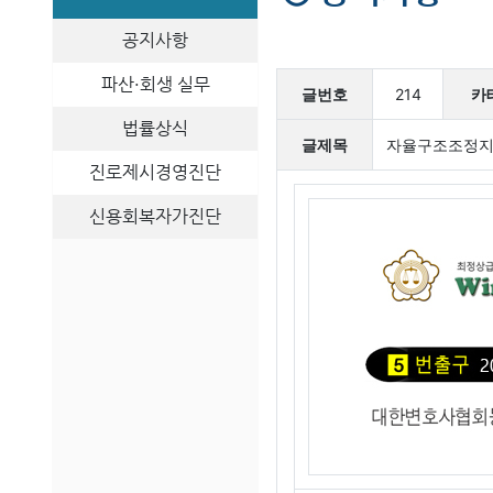
공지사항
파산·회생 실무
글번호
214
카
법률상식
글제목
자율구조조정지원 
진로제시경영진단
신용회복자가진단