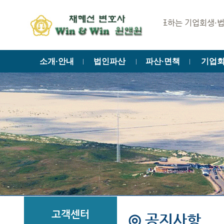
법조메카 서초동을 대표하는 기업회생·법인파산 
소개·안내
법인파산
파산·면책
기업
ㅣ
ㅣ
ㅣ
고객센터
◎ 공지사항