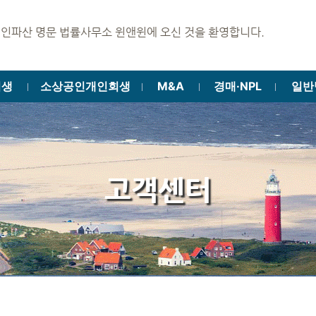
명문 법률사무소 윈앤윈에 오신 것을 환영합니다.
회생
소상공인개인회생
M&A
경매·NPL
일반
ㅣ
ㅣ
ㅣ
ㅣ
고객센터