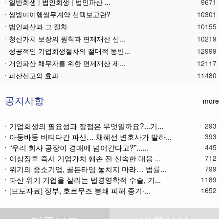
ㆍ일반회생 | 법인회생 | 법인파산 ...
9671
ㆍ쌍방미이행쌍무계약 선택보고란?
10301
ㆍ법인파산과 그 절차
10155
ㆍ청산가치 보장의 원칙과 면제재산 신...
10219
ㆍ성공적인 기업회생절차의 절대적 동반...
12999
ㆍ개인파산 채무자를 위한 면제재산 제...
12117
ㆍ파산선고의 효과
11480
ㆍ 개인회생절차의 최저변제액 제공금액
12681
ㆍ법인파산재단의 자산 양수
11800
공지사항
more
ㆍ기업회생제도와 기업파산제도
11624
ㆍ법인파산절차를 통한 대표이사의 면책...
11802
ㆍ기업회생의 필요성과 장점은 무엇일까요?...기...
293
ㆍ아둥바둥 버티다간 파산… 채혜선 변호사가 말하...
ㆍ법인파산 후 이사의 연대보증책임 해...
11581
393
ㆍ“우리 회사 공장이 경매에 넘어간다고?”......
445
ㆍ법인파산절차와 기업회생절차 개요
11879
ㆍ이상징후 즉시 기업가치 훼손 전 신속한 대응 ...
712
ㆍ개인회생재단채권(우선권이 있는 채권...
11121
ㆍ위기의 중소기업, 골든타임 놓치지 마라… 법률...
799
ㆍ개인회생재단이란?
11052
ㆍ파산 위기 기업을 살리는 법경영학적 수술, 기...
1189
ㆍ개인회생채권이란?
11285
ㆍ[보도자료] 정부, 호르무즈 봉쇄 피해 중기·...
1652
ㆍ가용소득이란?
11233
ㆍ회생신청 후 경매절차 정지신청은?
11381